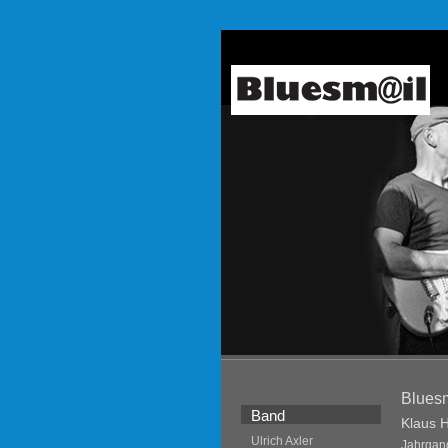
Blues
Band
Klaus 
Ulrich Axler
Jahrgan