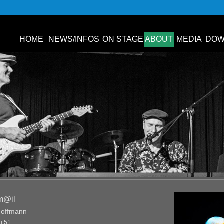
HOME
NEWS/INFOS
ON STAGE
ABOUT
MEDIA
DOW
m@il
Hoffmann
g 51