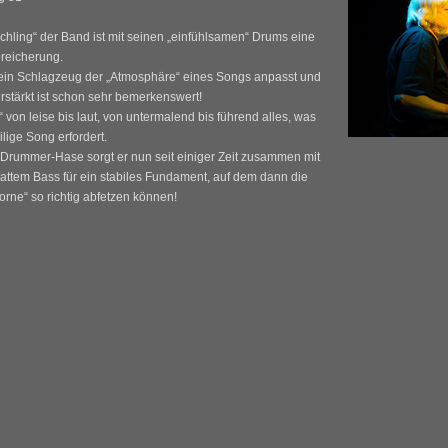
schling“ der Band ist mit seinen „einfühlsamen“ Drums eine
reicherung.
ein Schlagzeug der „Atmosphäre“ eines Songs anpasst und
erstärkt ist schon sehr bemerkenswert!
“ von leise bis laut, von untermalend bis führend alles, was
ilige Song erfordert.
r Drummer-Hase sorgt er nun seit einiger Zeit zusammen mit
sattem Bass für ein stabiles Fundament, auf dem dann die
orne“ so richtig abfetzen können!