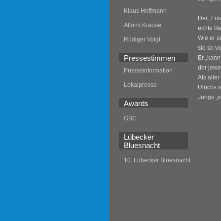
Klaus Hoffmann
Der „Fri
Alfons Krause
echte Be
Wie er s
Rüdiger Voigt
sie so v
Pressestimmen
Er „kann
der jewe
Presseinformation
Als alte
Lokalpresse
Ulrichs 
Jungs „v
Awards
GBC
Lübecker
Bluesnacht
10. Lübecker Bluesnacht