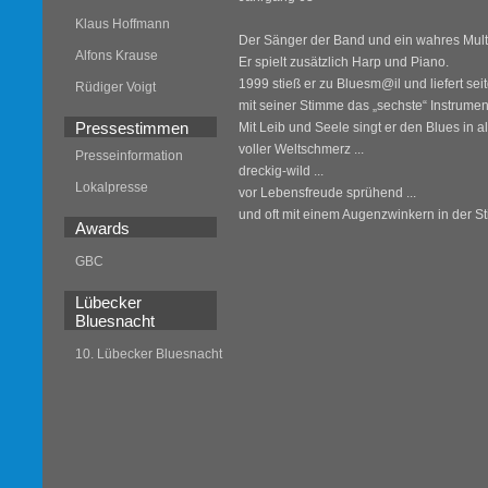
Klaus Hoffmann
Der Sänger der Band und ein wahres Multi
Alfons Krause
Er spielt zusätzlich Harp und Piano.
1999 stieß er zu Bluesm@il und liefert se
Rüdiger Voigt
mit seiner Stimme das „sechste“ Instrumen
Pressestimmen
Mit Leib und Seele singt er den Blues in a
voller Weltschmerz ...
Presseinformation
dreckig-wild ...
Lokalpresse
vor Lebensfreude sprühend ...
und oft mit einem Augenzwinkern in der S
Awards
GBC
Lübecker
Bluesnacht
10. Lübecker Bluesnacht