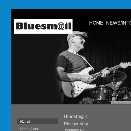
HOME
NEWS/INF
Bluesm@il
Band
Rüdiger Vogt
Ulrich Axler
Jahrgang 63